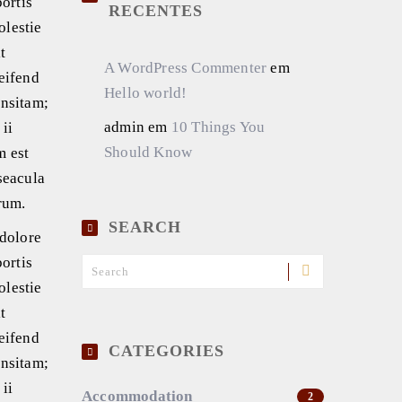
ortis
RECENTES
olestie
t
A WordPress Commenter
em
leifend
Hello world!
insitam;
admin
em
10 Things You
 ii
Should Know
m est
seacula
rum.
SEARCH
 dolore
ortis
olestie
t
leifend
CATEGORIES
insitam;
 ii
Accommodation
2