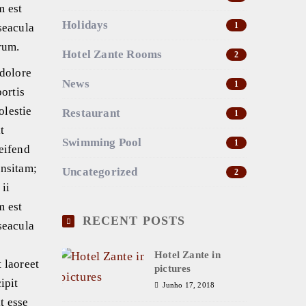
m est
Holidays
1
seacula
rum.
Hotel Zante Rooms
2
 dolore
News
1
ortis
olestie
Restaurant
1
t
Swimming Pool
1
leifend
insitam;
Uncategorized
2
 ii
m est
RECENT POSTS
seacula
Hotel Zante in
 laoreet
pictures
ipit
Junho 17, 2018
t esse