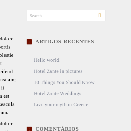
 dolore
ARTIGOS RECENTES
ortis
olestie
Hello world!
t
Hotel Zante in pictures
leifend
insitam;
10 Things You Should Know
 ii
Hotel Zante Weddings
m est
seacula
Live your myth in Greece
rum.
 dolore
COMENTÁRIOS