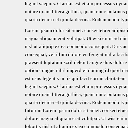
legunt saepius. Claritas est etiam processus dyn
notare quam littera gothica, quam nunc putamus p
quarta decima et quinta decima. Eodem modo typi,
Lorem ipsum dolor sit amet, consectetuer adipisc
magna aliquam erat volutpat. Ut wisi enim ad mini
nisl ut aliquip ex ea commodo consequat. Duis aut
consequat, vel illum dolore eu feugiat nulla facil
praesent luptatum zzril delenit augue duis dolore 
option congue nihil imperdiet doming id quod maz
est usus legentis in iis qui facit eorum claritate
legunt saepius. Claritas est etiam processus dyn
notare quam littera gothica, quam nunc putamus p
quarta decima et quinta decima. Eodem modo typi,
futurum.Lorem ipsum dolor sit amet, consectetuer
dolore magna aliquam erat volutpat. Ut wisi enim
lobortis nisl ut aliquip ex ea commodo consequat. 