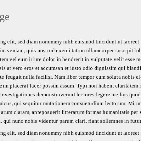
age
ing elit, sed diam nonummy nibh euismod tincidunt ut laoreet
m veniam, quis nostrud exerci tation ullamcorper suscipit lob
em vel eum iriure dolor in hendrerit in vulputate velit esse m
isis at vero eros et accumsan et iusto odio dignissim qui blandi
te feugait nulla facilisi. Nam liber tempor cum soluta nobis e
im placerat facer possim assum. Typi non habent claritatem 
m. Investigationes demonstraverunt lectores legere me lius quod
amicus, qui sequitur mutationem consuetudium lectorum. Miru
arum claram, anteposuerit litterarum formas humanitatis per 
 qui nunc nobis videntur parum clari, fiant sollemnes in futu
ing elit, sed diam nonummy nibh euismod tincidunt ut laoreet