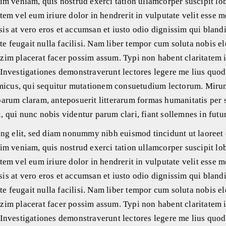
m veniam, quis nostrud exerci tation ullamcorper suscipit lob
em vel eum iriure dolor in hendrerit in vulputate velit esse m
isis at vero eros et accumsan et iusto odio dignissim qui blandi
te feugait nulla facilisi. Nam liber tempor cum soluta nobis e
im placerat facer possim assum. Typi non habent claritatem 
m. Investigationes demonstraverunt lectores legere me lius quod
amicus, qui sequitur mutationem consuetudium lectorum. Miru
arum claram, anteposuerit litterarum formas humanitatis per 
 qui nunc nobis videntur parum clari, fiant sollemnes in futu
ing elit, sed diam nonummy nibh euismod tincidunt ut laoreet
m veniam, quis nostrud exerci tation ullamcorper suscipit lob
em vel eum iriure dolor in hendrerit in vulputate velit esse m
isis at vero eros et accumsan et iusto odio dignissim qui blandi
te feugait nulla facilisi. Nam liber tempor cum soluta nobis e
im placerat facer possim assum. Typi non habent claritatem 
m. Investigationes demonstraverunt lectores legere me lius quod