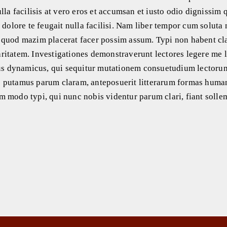
lla facilisis at vero eros et accumsan et iusto odio dignissim 
 dolore te feugait nulla facilisi. Nam liber tempor cum soluta 
 quod mazim placerat facer possim assum. Typi non habent cl
claritatem. Investigationes demonstraverunt lectores legere me 
ssus dynamicus, qui sequitur mutationem consuetudium lectoru
c putamus parum claram, anteposuerit litterarum formas human
m modo typi, qui nunc nobis videntur parum clari, fiant solle