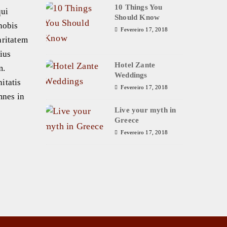
10 Things You
qui
Should Know
nobis
Fevereiro 17, 2018
aritatem
lius
Hotel Zante
m.
Weddings
itatis
Fevereiro 17, 2018
mnes in
Live your myth in
Greece
Fevereiro 17, 2018