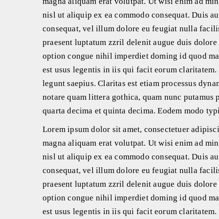
magna aliquam erat volutpat. Ut wisi enim ad mini
nisl ut aliquip ex ea commodo consequat. Duis aut
consequat, vel illum dolore eu feugiat nulla facil
praesent luptatum zzril delenit augue duis dolore 
option congue nihil imperdiet doming id quod maz
est usus legentis in iis qui facit eorum claritate
legunt saepius. Claritas est etiam processus dyn
notare quam littera gothica, quam nunc putamus p
quarta decima et quinta decima. Eodem modo typi,
Lorem ipsum dolor sit amet, consectetuer adipisc
magna aliquam erat volutpat. Ut wisi enim ad mini
nisl ut aliquip ex ea commodo consequat. Duis aut
consequat, vel illum dolore eu feugiat nulla facil
praesent luptatum zzril delenit augue duis dolore 
option congue nihil imperdiet doming id quod maz
est usus legentis in iis qui facit eorum claritate