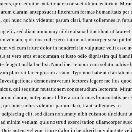
amicus, qui sequitur mutationem consuetudium lectorum. Miru
arum claram, anteposuerit litterarum formas humanitatis per 
 qui nunc nobis videntur parum clari, fiant sollemnes in futu
ing elit, sed diam nonummy nibh euismod tincidunt ut laoreet
m veniam, quis nostrud exerci tation ullamcorper suscipit lob
em vel eum iriure dolor in hendrerit in vulputate velit esse m
isis at vero eros et accumsan et iusto odio dignissim qui blandi
te feugait nulla facilisi. Nam liber tempor cum soluta nobis e
im placerat facer possim assum. Typi non habent claritatem 
m. Investigationes demonstraverunt lectores legere me lius quod
amicus, qui sequitur mutationem consuetudium lectorum. Miru
arum claram, anteposuerit litterarum formas humanitatis per 
 qui nunc nobis videntur parum clari, fiant sollemnes in
 adipiscing elit, sed diam nonummy nibh euismod tincidunt ut
 ad minim veniam, quis nostrud exerci tation ullamcorper susc
Duis autem vel eum iriure dolor in hendrerit in vulputate veli