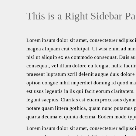
This is a Right Sidebar P
Lorem ipsum dolor sit amet, consectetuer adipisc
magna aliquam erat volutpat. Ut wisi enim ad mini
nisl ut aliquip ex ea commodo consequat. Duis aut
consequat, vel illum dolore eu feugiat nulla facil
praesent luptatum zzril delenit augue duis dolore 
option congue nihil imperdiet doming id quod maz
est usus legentis in iis qui facit eorum claritate
legunt saepius. Claritas est etiam processus dyn
notare quam littera gothica, quam nunc putamus p
quarta decima et quinta decima. Eodem modo typi,
Lorem ipsum dolor sit amet, consectetuer adipisc