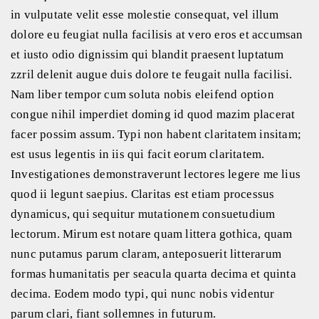
in vulputate velit esse molestie consequat, vel illum
dolore eu feugiat nulla facilisis at vero eros et accumsan
et iusto odio dignissim qui blandit praesent luptatum
zzril delenit augue duis dolore te feugait nulla facilisi.
Nam liber tempor cum soluta nobis eleifend option
congue nihil imperdiet doming id quod mazim placerat
facer possim assum. Typi non habent claritatem insitam;
est usus legentis in iis qui facit eorum claritatem.
Investigationes demonstraverunt lectores legere me lius
quod ii legunt saepius. Claritas est etiam processus
dynamicus, qui sequitur mutationem consuetudium
lectorum. Mirum est notare quam littera gothica, quam
nunc putamus parum claram, anteposuerit litterarum
formas humanitatis per seacula quarta decima et quinta
decima. Eodem modo typi, qui nunc nobis videntur
parum clari, fiant sollemnes in futurum.